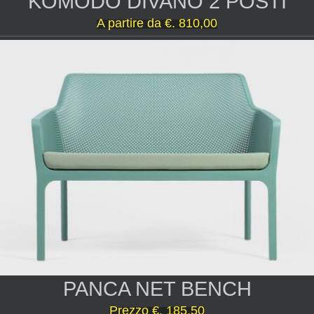
KOMODO DIVANO 2 POSTI
A partire da
€. 810,00
PANCA NET BENCH
Prezzo
€. 185,50