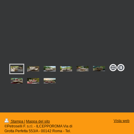
Vista web
Stampa
|
Mappa del sito
©Petroselli F. s.r.l. - ILCEPPOROMA Via di
Grotta Perfetta 553/A - 00142 Roma - Tel.